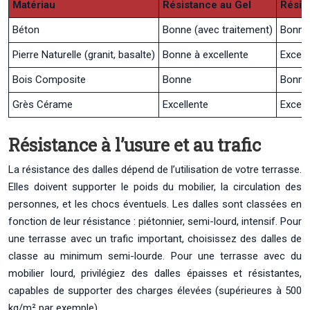
Matériau
Résistance au Gel
Résis
Béton
Bonne (avec traitement)
Bonne
Pierre Naturelle (granit, basalte)
Bonne à excellente
Excell
Bois Composite
Bonne
Bonne
Grès Cérame
Excellente
Excell
Résistance à l’usure et au trafic
La résistance des dalles dépend de l’utilisation de votre terrasse.
Elles doivent supporter le poids du mobilier, la circulation des
personnes, et les chocs éventuels. Les dalles sont classées en
fonction de leur résistance : piétonnier, semi-lourd, intensif. Pour
une terrasse avec un trafic important, choisissez des dalles de
classe au minimum semi-lourde. Pour une terrasse avec du
mobilier lourd, privilégiez des dalles épaisses et résistantes,
capables de supporter des charges élevées (supérieures à 500
kg/m² par exemple).