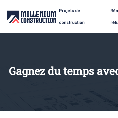
Projets de
Rén
construction
réha
Gagnez du temps avec