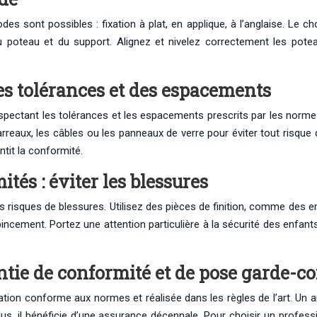
es sont possibles : fixation à plat, en applique, à l’anglaise. Le c
u poteau et du support. Alignez et nivelez correctement les potea
es tolérances et des espacements
espectant les tolérances et les espacements prescrits par les norm
rreaux, les câbles ou les panneaux de verre pour éviter tout risque 
tit la conformité.
tés : éviter les blessures
 risques de blessures. Utilisez des pièces de finition, comme des 
incement. Portez une attention particulière à la sécurité des enfants
antie de conformité et de pose garde-c
allation conforme aux normes et réalisée dans les règles de l’art. Un 
 plus, il bénéficie d’une assurance décennale. Pour choisir un prof