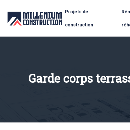
Projets de
Rén
construction
réha
Garde corps terras