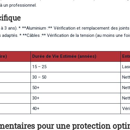
à un professionnel.
cifique
2 à 3 ans). * **Aluminium :** Vérification et remplacement des joints
s adaptés. * **Câbles :** Vérification de la tension (au moins une foi
ire)
Durée de Vie Estimée (années)
Ent
15 – 25
Lasu
30 – 50
Net
50+
Net
30+
Nett
40+
Véri
entaires pour une protection optim