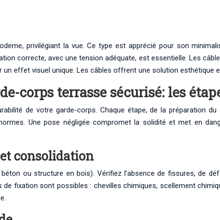
rne, privilégiant la vue. Ce type est apprécié pour son minimalism
ation correcte, avec une tension adéquate, est essentielle. Les câbl
ur un effet visuel unique. Les câbles offrent une solution esthétique e
de-corps terrasse sécurisé: les étap
durabilité de votre garde-corps. Chaque étape, de la préparation du 
s normes. Une pose négligée compromet la solidité et met en dange
 et consolidation
en béton ou structure en bois). Vérifiez l’absence de fissures, de d
es de fixation sont possibles : chevilles chimiques, scellement chim
e.
ide