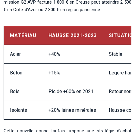
mission G2 AVP facturé 1 800 € en Creuse peut atteindre 2 500
€ en Côte-d’Azur ou 2 300 € en région parisienne.
MATÉRIAU
HAUSSE 2021-2023
SITUATIO
Acier
+40%
Stable
Béton
+15%
Légère hau
Bois
Pic de +60% en 2021
Retour norma
Isolants
+20% laines minérales
Hausse cont
Cette nouvelle donne tarifaire impose une stratégie d’achat