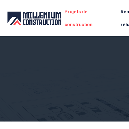
Projets de
Rén
construction
réha